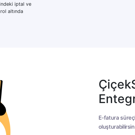
ndeki iptal ve
rol altında
Çiçek
Enteg
E-fatura süreçl
oluşturabilirsin