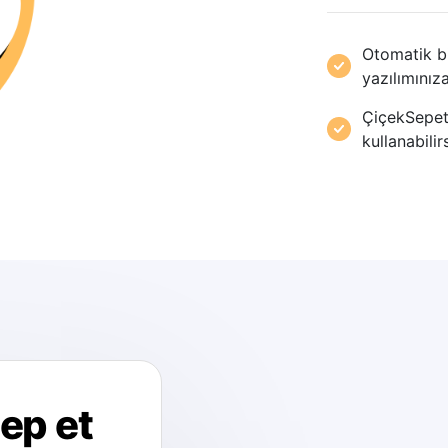
Otomatik bir
yazılımınıza
ÇiçekSepeti
kullanabilir
lep et