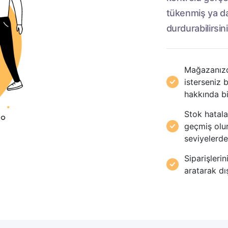
tükenmiş ya da
durdurabilirsini
Mağazanızd
isterseniz b
hakkında bil
Stok hatala
geçmiş olu
seviyelerde
Siparişlerin
aratarak dış