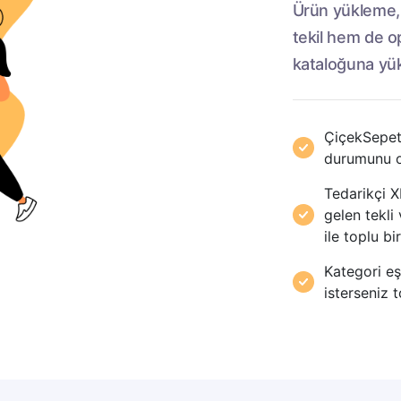
Ürün yükleme,
tekil hem de op
kataloğuna yükl
ÇiçekSepeti
durumunu o
Tedarikçi X
gelen tekli 
ile toplu b
Kategori eş
isterseniz t