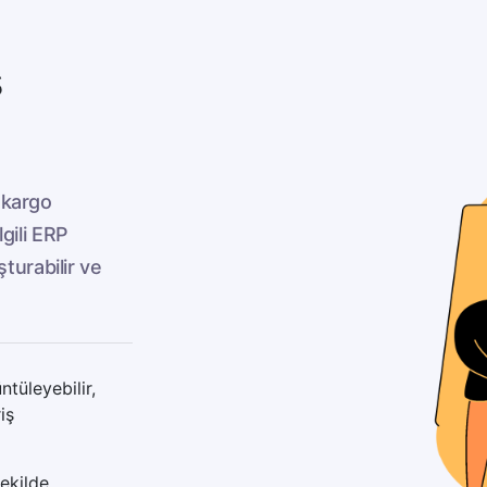
ş
e kargo
lgili ERP
turabilir ve
ntüleyebilir,
iş
şekilde