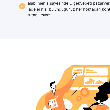
alabilmeniz sayesinde ÇiçekSepeti pazaryeri
iadelerinizi bulunduğunuz her noktadan kont
tutabilirsiniz.