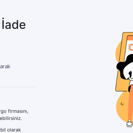
 İade
larak
rgo firmasını,
ilirsiniz.
bil olarak