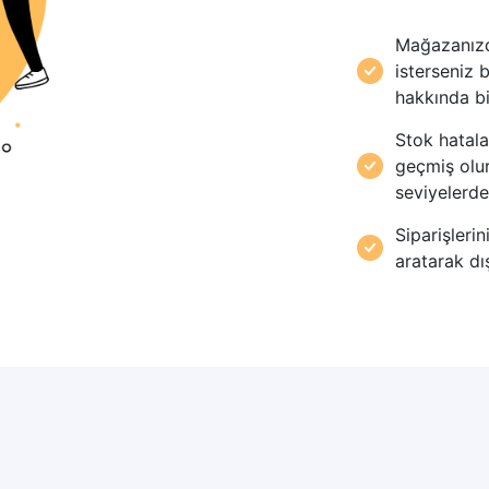
Mağazanızd
isterseniz b
hakkında bil
Stok hatala
geçmiş olu
seviyelerde
Siparişlerin
aratarak dış