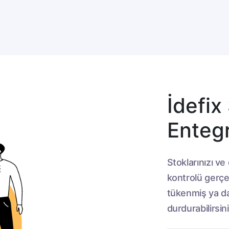
İdefix
Enteg
Stoklarınızı ve
kontrolü gerçek
tükenmiş ya da
durdurabilirsini