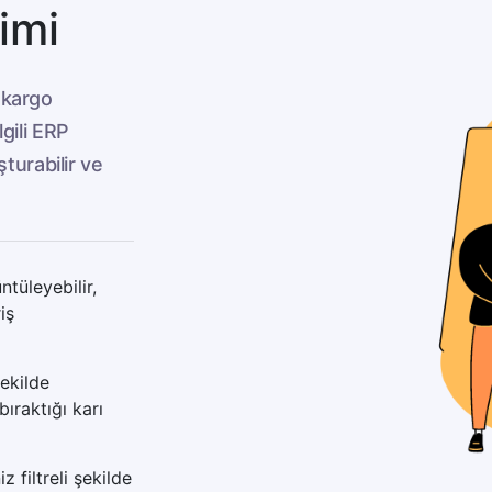
imi
e kargo
lgili ERP
turabilir ve
ntüleyebilir,
iş
şekilde
bıraktığı karı
z filtreli şekilde