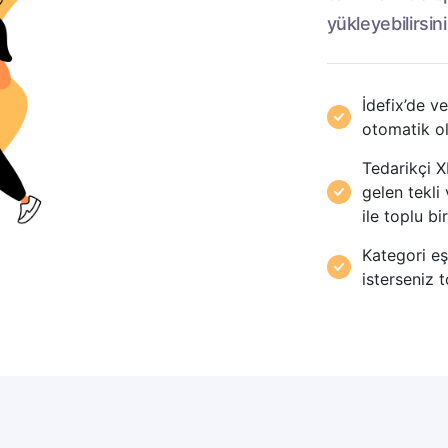
yükleyebilirsini
İdefix’de v
otomatik ol
Tedarikçi X
gelen tekli 
ile toplu bi
Kategori eş
isterseniz t