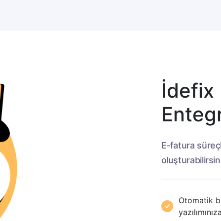
İdefi
Enteg
E-fatura süreçl
oluşturabilirsin
Otomatik bir
yazılımınıza