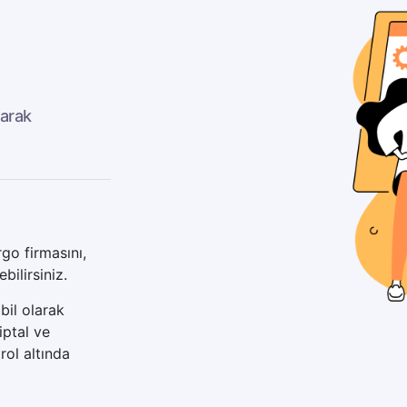
larak
rgo firmasını,
ilirsiniz.
bil olarak
iptal ve
rol altında