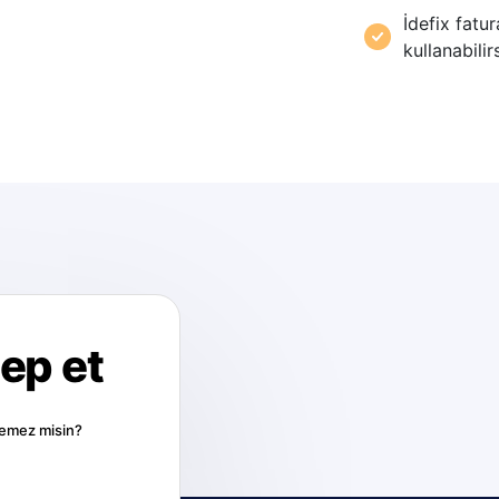
İdefix fatu
kullanabilir
lep et
stemez misin?