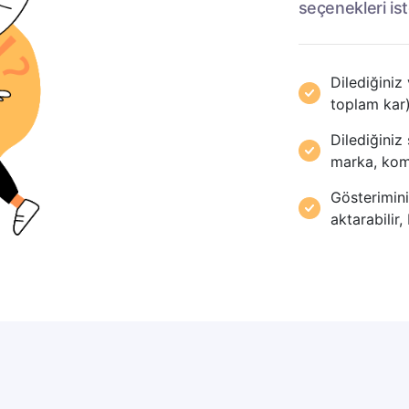
seçenekleri ist
Dilediğiniz 
toplam kar) 
Dilediğiniz
marka, komi
Gösteriminiz
aktarabilir