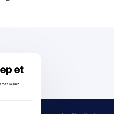
lep et
stemez misin?