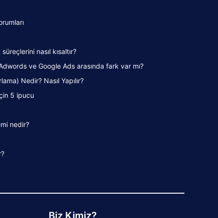
orumları
süreçlerini nasıl kısaltır?
Adwords ve Google Ads arasında fark var mı?
lama) Nedir? Nasıl Yapılır?
için 5 ipucu
mi nedir?
r?
Biz Kimiz?