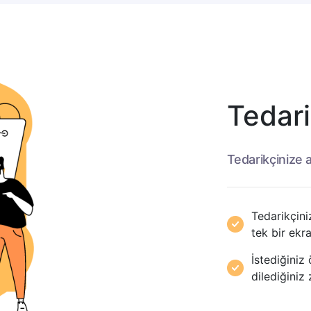
Tedari
Tedarikçinize a
Tedarikçini
tek bir ekr
İstediğiniz 
dilediğiniz