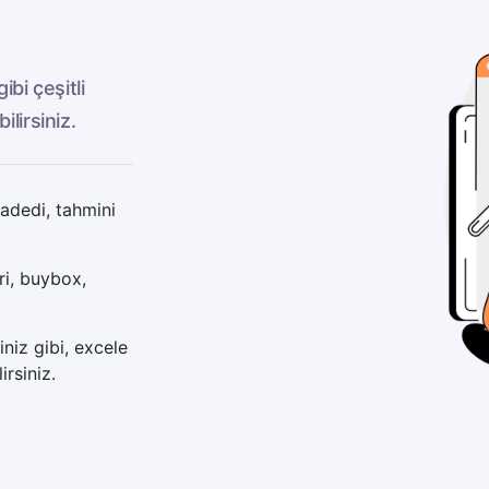
ibi çeşitli
lirsiniz.
 adedi, tahmini
ri, buybox,
iniz gibi, excele
rsiniz.