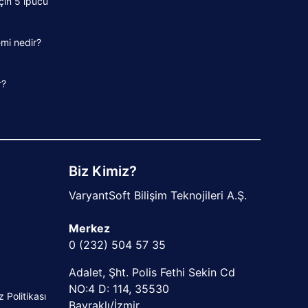
için 5 ipucu
mi nedir?
r?
Biz Kimiz?
VaryantSoft Bilişim Teknojileri A.Ş.
Merkez
0 (232) 504 57 35
Adalet, Şht. Polis Fethi Sekin Cd
NO:4 D: 114, 35530
Politikası
Bayraklı/İzmir