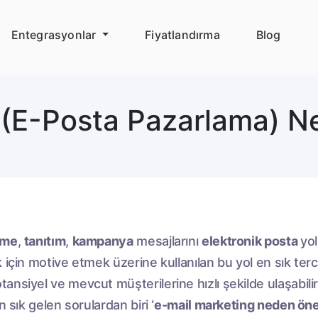
Entegrasyonlar
Fiyatlandırma
Blog
(E-Posta Pazarlama) Ned
rme
,
tanıtım
,
kampanya
mesajlarını
elektronik posta
yo
ak için motive etmek üzerine kullanılan bu yol en sık ter
ansiyel ve mevcut müşterilerine hızlı şekilde ulaşabili
n sık gelen sorulardan biri ‘
e-mail marketing neden ön