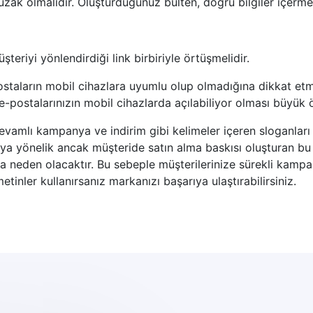
uzak olmalıdır. Oluşturduğunuz bülten, doğru bilgiler içermel
şteriyi yönlendirdiği link birbiriyle örtüşmelidir.
ostaların mobil cihazlara uyumlu olup olmadığına dikkat et
 e-postalarınızın mobil cihazlarda açılabiliyor olması büyük
evamlı kampanya ve indirim gibi kelimeler içeren sloganlar
aya yönelik ancak müşteride satın alma baskısı oluşturan bu t
a neden olacaktır. Bu sebeple müşterilerinize sürekli kamp
tinler kullanırsanız markanızı başarıya ulaştırabilirsiniz.