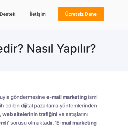
Destek
İletişim
Ücretsiz Dene
ir? Nasıl Yapılır?
luyla göndermesine
e-mail marketing
ismi
cih edilen dijital pazarlama yöntemlerinden
r,
web sitelerinin trafiğini
ve satışlarını
emli
’ sorusu olmaktadır. ‘
E-mail marketing