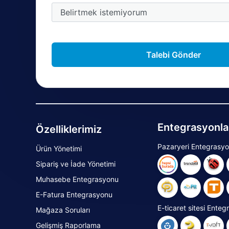
Talebi Gönder
Entegrasyonla
Özelliklerimiz
Pazaryeri Entegrasyo
Ürün Yönetimi
Sipariş ve İade Yönetimi
Muhasebe Entegrasyonu
E-Fatura Entegrasyonu
E-ticaret sitesi Enteg
Mağaza Soruları
Gelişmiş Raporlama