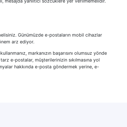
i, mesajda yanıltıcı sözcüklere yer verilmemelidir.
melisiniz. Günümüzde e-postaların mobil cihazlar
 önem arz ediyor.
ı kullanmanız, markanızın başarısını olumsuz yönde
arz e-postalar, müşterilerinizin sıkılmasına yol
anyalar hakkında e-posta göndermek yerine, e-